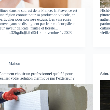
Située dans le sud-est de la France, la Provence est
Nichée
une région connue pour sa production viticole, en
pittor
particulier pour son rosé exquis. Les vins rosés
authen
provençaux se distinguent par leur couleur pâle et
patrim
leur saveur délicate, fruitée et florale.…
cultur
ls32hgdhdjkilsdi54
novembre 1, 2023
vieill
Maison
Comment choisir un professionnel qualifié pour
Saint-
réaliser votre isolation thermique par l’extérieur ?