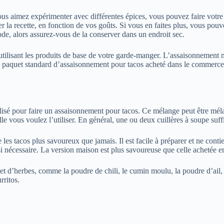
 vous aimez expérimenter avec différentes épices, vous pouvez faire votr
 la recette, en fonction de vos goûts. Si vous en faites plus, vous pou
de, alors assurez-vous de la conserver dans un endroit sec.
isant les produits de base de votre garde-manger. L’assaisonnement mais
paquet standard d’assaisonnement pour tacos acheté dans le commerce. V
lisé pour faire un assaisonnement pour tacos. Ce mélange peut être mél
lle vous voulez l’utiliser. En général, une ou deux cuillères à soupe suf
les tacos plus savoureux que jamais. Il est facile à préparer et ne cont
si nécessaire. La version maison est plus savoureuse que celle achetée e
 d’herbes, comme la poudre de chili, le cumin moulu, la poudre d’ail, la 
rritos.